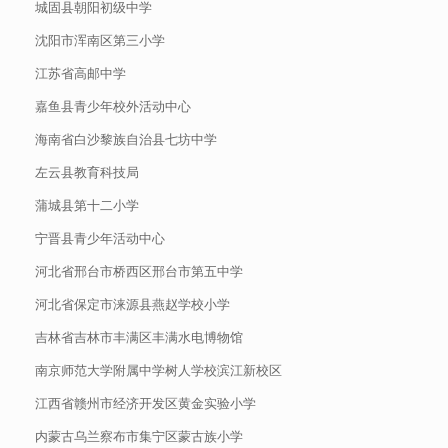
城固县朝阳初级中学
沈阳市浑南区第三小学
江苏省高邮中学
嘉鱼县青少年校外活动中心
海南省白沙黎族自治县七坊中学
左云县教育科技局
蒲城县第十二小学
宁晋县青少年活动中心
河北省邢台市桥西区邢台市第五中学
河北省保定市涞源县燕赵学校小学
吉林省吉林市丰满区丰满水电博物馆
南京师范大学附属中学树人学校滨江新校区
江西省赣州市经济开发区黄金实验小学
内蒙古乌兰察布市集宁区蒙古族小学